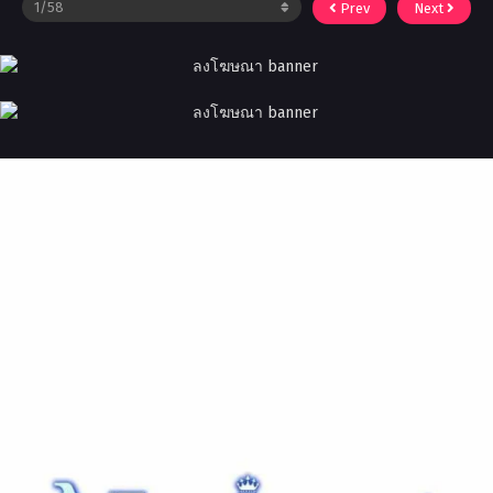
Prev
Next