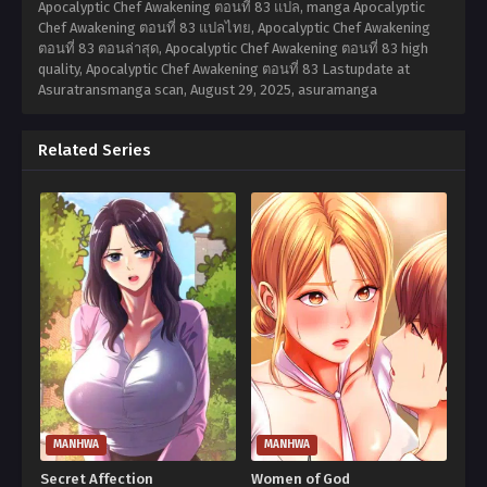
Apocalyptic Chef Awakening ตอนที่ 83 แปล, manga Apocalyptic
Chef Awakening ตอนที่ 83 แปลไทย, Apocalyptic Chef Awakening
ตอนที่ 83 ตอนล่าสุด, Apocalyptic Chef Awakening ตอนที่ 83 high
quality, Apocalyptic Chef Awakening ตอนที่ 83 Lastupdate at
Asuratransmanga scan,
August 29, 2025
,
asuramanga
Related Series
MANHWA
MANHWA
Secret Affection
Women of God