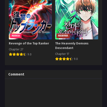
MANGA
MANHWA
Revenge of the Top Ranker
The Heavenly Demons
Descendant
Chapter 27
Chapter 17
9.0
9.0
Comment