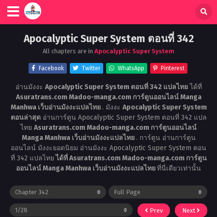
Apocalyptic Super System ตอนที่ 342
All chapters are in
Apocalyptic Super System
Facebook
Twitter
WhatsApp
Pinterest
อ่านมังงะ
Apocalyptic Super System ตอนที่ 342 แปลไทย
ได้ที่
Asuratrans.com Madoo-manga.com การ์ตูนออนไลน์ Manga
Manhwa เว็บอ่านมังงะแปลไทย
. มังงะ
Apocalyptic Super System
ตอนล่าสุด
อ่านการ์ตูน Apocalyptic Super System ตอนที่ 342 แปล
ไทย
Asuratrans.com Madoo-manga.com การ์ตูนออนไลน์
Manga Manhwa เว็บอ่านมังงะแปลไทย
. การ์ตูน อ่านการ์ตูน
ออนไลน์ มังงะยอดนิยม อ่านมังงะ Apocalyptic Super System ตอน
ที่ 342 แปลไทย
ได้ที่ Asuratrans.com Madoo-manga.com การ์ตูน
ออนไลน์ Manga Manhwa เว็บอ่านมังงะแปลไทย
ที่นี่เดียวเท่านั้น
Prev
Next