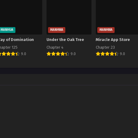
MANHUA
MANHWA
MANHWA
ay of Domination
Under the Oak Tree
Miracle App Store
hapter 125
Chapter 4
Chapter 23
9.0
9.0
9.0