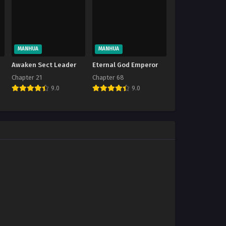
MANHUA
MANHUA
Awaken Sect Leader
Eternal God Emperor
Chapter 21
Chapter 68
9.0
9.0