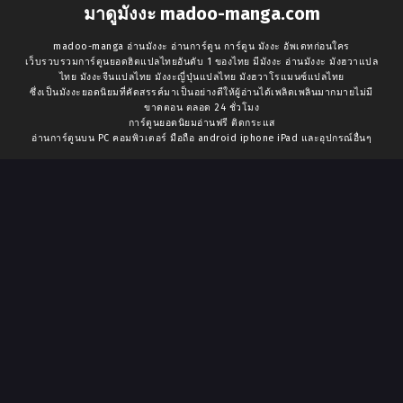
มาดูมังงะ madoo-manga.com
madoo-manga อ่านมังงะ อ่านการ์ตูน การ์ตูน มังงะ อัพเดทก่อนใคร
เว็บรวบรวมการ์ตูนยอดฮิตแปลไทยอันดับ 1 ของไทย มีมังงะ อ่านมังงะ มังฮวาแปล
ไทย มังงะจีนแปลไทย มังงะญี่ปุ่นแปลไทย มังฮวาโรแมนซ์แปลไทย
ซึ่งเป็นมังงะยอดนิยมที่คัดสรรค์มาเป็นอย่างดีให้ผู้อ่านได้เพลิดเพลินมากมายไม่มี
ขาดตอน ตลอด 24 ชั่วโมง
การ์ตูนยอดนิยมอ่านฟรี ติดกระแส
อ่านการ์ตูนบน PC คอมพิวเตอร์ มือถือ android iphone iPad และอุปกรณ์อื่นๆ