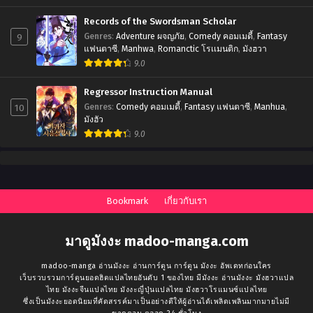
Records of the Swordsman Scholar
9
Genres
:
Adventure ผจญภัย
,
Comedy คอมเมดี้
,
Fantasy
แฟนตาซี
,
Manhwa
,
Romanctic โรเเมนติก
,
มังฮวา
9.0
Regressor Instruction Manual
10
Genres
:
Comedy คอมเมดี้
,
Fantasy แฟนตาซี
,
Manhua
,
มังฮัว
9.0
Bookmark
เกี่ยวกับเรา
มาดูมังงะ madoo-manga.com
madoo-manga อ่านมังงะ อ่านการ์ตูน การ์ตูน มังงะ อัพเดทก่อนใคร
เว็บรวบรวมการ์ตูนยอดฮิตแปลไทยอันดับ 1 ของไทย มีมังงะ อ่านมังงะ มังฮวาแปล
ไทย มังงะจีนแปลไทย มังงะญี่ปุ่นแปลไทย มังฮวาโรแมนซ์แปลไทย
ซึ่งเป็นมังงะยอดนิยมที่คัดสรรค์มาเป็นอย่างดีให้ผู้อ่านได้เพลิดเพลินมากมายไม่มี