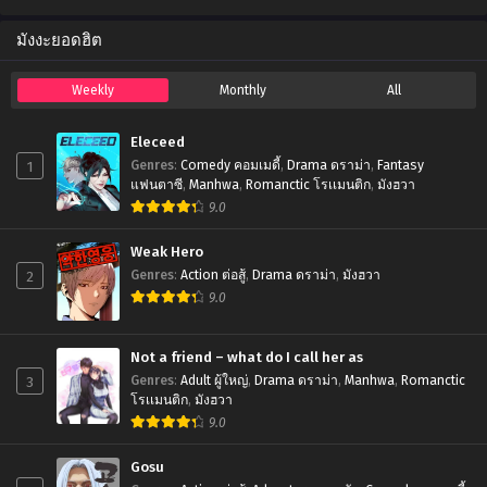
มังงะยอดฮิต
Weekly
Monthly
All
Eleceed
1
Genres
:
Comedy คอมเมดี้
,
Drama ดราม่า
,
Fantasy
แฟนตาซี
,
Manhwa
,
Romanctic โรเเมนติก
,
มังฮวา
9.0
Weak Hero
2
Genres
:
Action ต่อสู้
,
Drama ดราม่า
,
มังฮวา
9.0
Not a friend – what do I call her as
3
Genres
:
Adult ผู้ใหญ่
,
Drama ดราม่า
,
Manhwa
,
Romanctic
โรเเมนติก
,
มังฮวา
9.0
Gosu