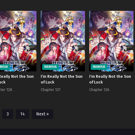
NHUA
MANHUA
MANHUA
Really Not the Son
I’m Really Not the Son
I’m Really Not the Son
uck
of Luck
of Luck
ter 128
Chapter 127
Chapter 126
3
14
Next »