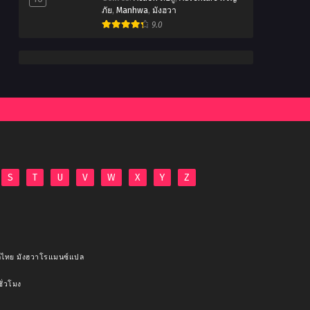
ภัย
,
Manhwa
,
มังฮวา
9.0
S
T
U
V
W
X
Y
Z
แปลไทย มังฮวาโรแมนซ์แปล
ชั่วโมง