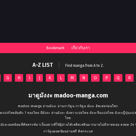
Bookmark
เกี่ยวกับเรา
A-Z LIST
Find manga from A to Z.
G
H
I
J
K
L
M
N
O
P
Q
R
มาดูมังงะ madoo-manga.com
madoo-manga อ่านมังงะ อ่านการ์ตูน การ์ตูน มังงะ อัพเดทก่อนใคร
ตแปลไทยอันดับ 1 ของไทย มีมังงะ อ่านมังงะ มังฮวาแปลไทย มังงะจีนแปลไทย มังงะญี่ปุ่น
ไทย
็นมังงะยอดนิยมที่คัดสรรค์มาเป็นอย่างดีให้ผู้อ่านได้เพลิดเพลินมากมายไม่มีขาดตอน ตลอด 24 
การ์ตูนยอดนิยมอ่านฟรี ติดกระแส