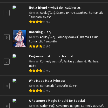
Not a friend – what do I call her as
5
Genres
:
Adult ผู้ใหญ่
,
Drama ดราม่า
,
Manhwa
,
Romanctic
โรเเมนติก
,
มังฮวา
9.0
Boarding Diary
6
Genres
:
Adult ผู้ใหญ่
,
Comedy คอมเมดี้
,
Drama ดราม่า
,
Romanctic โรเเมนติก
9.0
Regressor Instruction Manual
7
Genres
:
Comedy คอมเมดี้
,
Fantasy แฟนตาซี
,
Manhua
,
มังฮัว
9.0
Who Made Me a Princess
8
Genres
:
Romanctic โรเเมนติก
,
มังฮวา
9.0
A Returner s Magic Should Be Special
9
Genres
:
Action ต่อสู้
,
Adventure ผจญภัย
,
Comedy คอมเมดี้
,