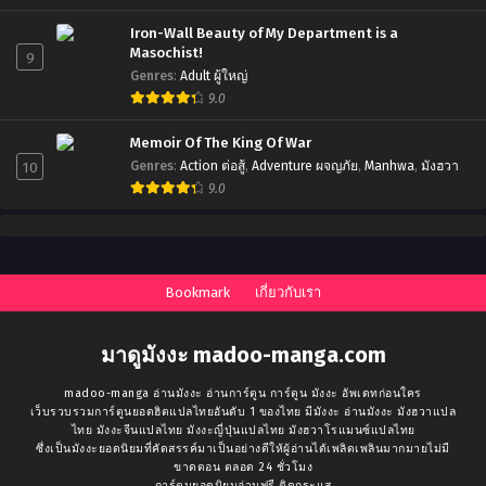
Iron-Wall Beauty of My Department is a
Masochist!
9
Genres
:
Adult ผู้ใหญ่
9.0
Memoir Of The King Of War
10
Genres
:
Action ต่อสู้
,
Adventure ผจญภัย
,
Manhwa
,
มังฮวา
9.0
Bookmark
เกี่ยวกับเรา
มาดูมังงะ madoo-manga.com
madoo-manga อ่านมังงะ อ่านการ์ตูน การ์ตูน มังงะ อัพเดทก่อนใคร
เว็บรวบรวมการ์ตูนยอดฮิตแปลไทยอันดับ 1 ของไทย มีมังงะ อ่านมังงะ มังฮวาแปล
ไทย มังงะจีนแปลไทย มังงะญี่ปุ่นแปลไทย มังฮวาโรแมนซ์แปลไทย
ซึ่งเป็นมังงะยอดนิยมที่คัดสรรค์มาเป็นอย่างดีให้ผู้อ่านได้เพลิดเพลินมากมายไม่มี
ขาดตอน ตลอด 24 ชั่วโมง
การ์ตูนยอดนิยมอ่านฟรี ติดกระแส