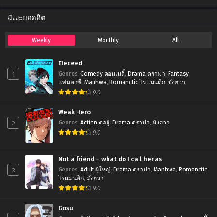
มังงะยอดฮิต
Weekly
Monthly
All
Eleceed
1
Genres
:
Comedy คอมเมดี้
,
Drama ดราม่า
,
Fantasy
แฟนตาซี
,
Manhwa
,
Romanctic โรเเมนติก
,
มังฮวา
9.0
Weak Hero
2
Genres
:
Action ต่อสู้
,
Drama ดราม่า
,
มังฮวา
9.0
Not a friend – what do I call her as
3
Genres
:
Adult ผู้ใหญ่
,
Drama ดราม่า
,
Manhwa
,
Romanctic
โรเเมนติก
,
มังฮวา
9.0
Gosu