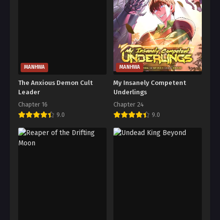
MANHWA
MANHWA
The Anxious Demon Cult
My Insanely Competent
Leader
Underlings
Chapter 16
Chapter 24
9.0
9.0