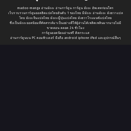
madoo-manga อ่านมังงะ อ่านการ์ตูน การ์ตูน มังงะ อัพเดทก่อนใคร
เว็บรวบรวมการ์ตูนยอดฮิตแปลไทยอันดับ 1 ของไทย มีมังงะ อ่านมังงะ มังฮวาแปล
ไทย มังงะจีนแปลไทย มังงะญี่ปุ่นแปลไทย มังฮวาโรแมนซ์แปลไทย
ซึ่งเป็นมังงะยอดนิยมที่คัดสรรค์มาเป็นอย่างดีให้ผู้อ่านได้เพลิดเพลินมากมายไม่มี
ขาดตอน ตลอด 24 ชั่วโมง
การ์ตูนยอดนิยมอ่านฟรี ติดกระแส
อ่านการ์ตูนบน PC คอมพิวเตอร์ มือถือ android iphone iPad และอุปกรณ์อื่นๆ