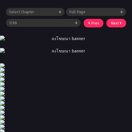
Prev
Next