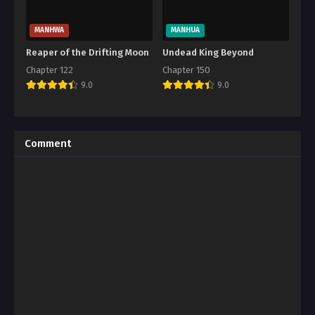
MANHWA
MANHUA
Reaper of the Drifting Moon
Undead King Beyond
Chapter 122
Chapter 150
9.0
9.0
Comment