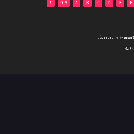
#
0-9
A
B
C
D
E
F
เว็บรวบรวมการ์ตูนยอดฮิ
ซึ่งเป