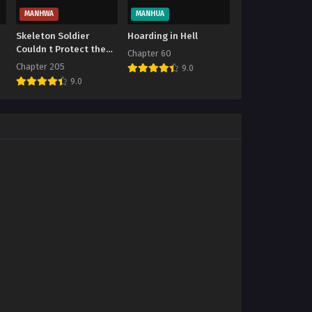
MANHWA
MANHUA
Skeleton Soldier
Hoarding in Hell
Couldn t Protect the
Chapter 60
Dungeon
Chapter 205
9.0
9.0