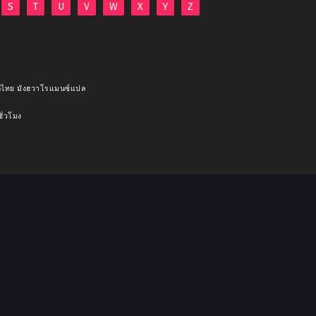
S
T
U
V
W
X
Y
Z
แปลไทย มังฮวาโรแมนซ์แปล
ชั่วโมง