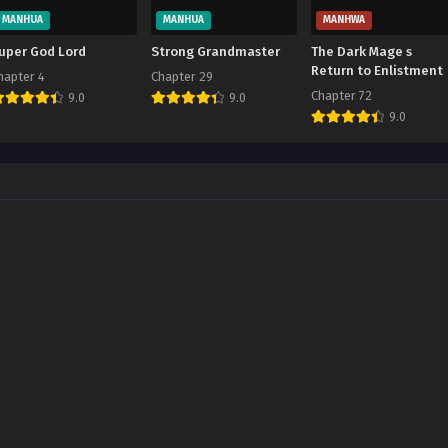
MANHUA
MANHUA
MANHWA
uper God Lord
Strong Grandmaster
The Dark Mage s
Return to Enlistment
hapter 4
Chapter 29
Chapter 72
9.0
9.0
9.0