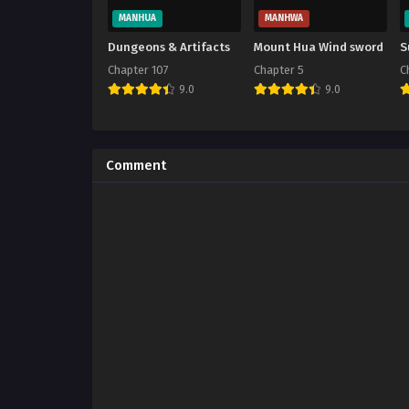
MANHUA
MANHWA
Dungeons & Artifacts
Mount Hua Wind sword
S
Chapter 107
Chapter 5
C
9.0
9.0
Comment