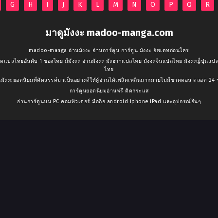
G
H
I
J
K
L
M
N
O
P
Q
R
มาดูมังงะ madoo-manga.com
madoo-manga อ่านมังงะ อ่านการ์ตูน การ์ตูน มังงะ อัพเดทก่อนใคร
ตแปลไทยอันดับ 1 ของไทย มีมังงะ อ่านมังงะ มังฮวาแปลไทย มังงะจีนแปลไทย มังงะญี่ปุ่น
ไทย
็นมังงะยอดนิยมที่คัดสรรค์มาเป็นอย่างดีให้ผู้อ่านได้เพลิดเพลินมากมายไม่มีขาดตอน ตลอด 24 
การ์ตูนยอดนิยมอ่านฟรี ติดกระแส
อ่านการ์ตูนบน PC คอมพิวเตอร์ มือถือ android iphone iPad และอุปกรณ์อื่นๆ