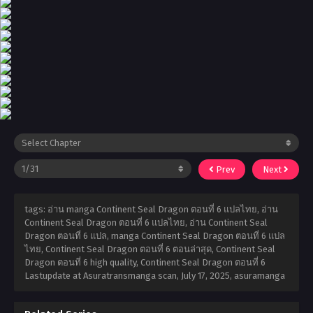
Prev
Next
tags: อ่าน manga Continent Seal Dragon ตอนที่ 6 แปลไทย, อ่าน
Continent Seal Dragon ตอนที่ 6 แปลไทย, อ่าน Continent Seal
Dragon ตอนที่ 6 แปล, manga Continent Seal Dragon ตอนที่ 6 แปล
ไทย, Continent Seal Dragon ตอนที่ 6 ตอนล่าสุด, Continent Seal
Dragon ตอนที่ 6 high quality, Continent Seal Dragon ตอนที่ 6
Lastupdate at Asuratransmanga scan,
July 17, 2025
,
asuramanga