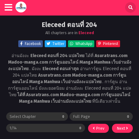
Eleceed ตอนที่ 204
All chapters are in
Eleceed
Facebook
Twitter
WhatsApp
Pinterest
อ่านมังงะ
Eleceed ตอนที่ 204 แปลไทย
ได้ที่
Asuratrans.com
Madoo-manga.com การ์ตูนออนไลน์ Manga Manhwa เว็บอ่านมัง
งะแปลไทย
. มังงะ
Eleceed ตอนล่าสุด
อ่านการ์ตูน Eleceed ตอนที่
204 แปลไทย
Asuratrans.com Madoo-manga.com การ์ตูน
ออนไลน์ Manga Manhwa เว็บอ่านมังงะแปลไทย
. การ์ตูน อ่าน
การ์ตูนออนไลน์ มังงะยอดนิยม อ่านมังงะ Eleceed ตอนที่ 204 แปล
ไทย
ได้ที่ Asuratrans.com Madoo-manga.com การ์ตูนออนไลน์
Manga Manhwa เว็บอ่านมังงะแปลไทย
ที่นี่เดียวเท่านั้น
Prev
Next