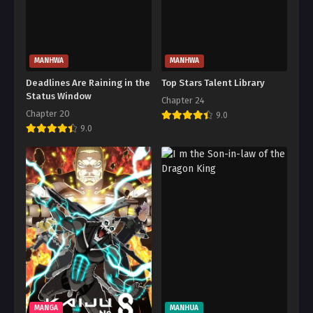
MANHWA
MANHWA
Deadlines Are Raining in the
Top Stars Talent Library
Status Window
Chapter 24
Chapter 20
9.0
9.0
MANGA
MANHUA