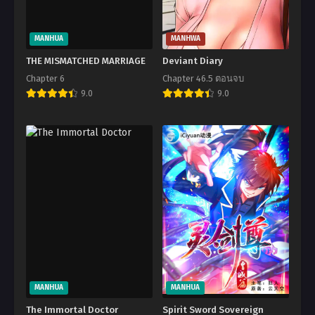
MANHUA
MANHWA
THE MISMATCHED MARRIAGE
Deviant Diary
Chapter 6
Chapter 46.5 ตอนจบ
9.0
9.0
MANHUA
MANHUA
The Immortal Doctor
Spirit Sword Sovereign