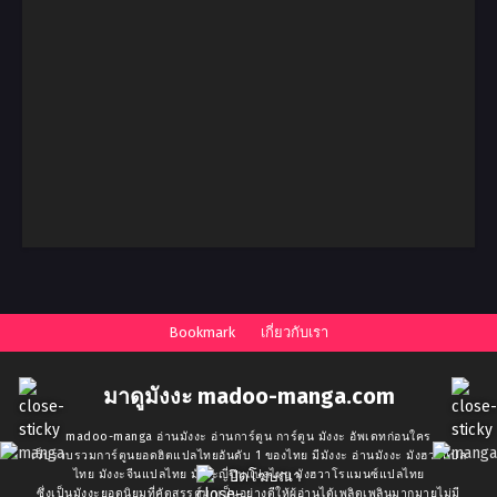
Bookmark
เกี่ยวกับเรา
มาดูมังงะ madoo-manga.com
madoo-manga อ่านมังงะ อ่านการ์ตูน การ์ตูน มังงะ อัพเดทก่อนใคร
เว็บรวบรวมการ์ตูนยอดฮิตแปลไทยอันดับ 1 ของไทย มีมังงะ อ่านมังงะ มังฮวาแปล
ไทย มังงะจีนแปลไทย มังงะญี่ปุ่นแปลไทย มังฮวาโรแมนซ์แปลไทย
ปิดโฆษณา
ซึ่งเป็นมังงะยอดนิยมที่คัดสรรค์มาเป็นอย่างดีให้ผู้อ่านได้เพลิดเพลินมากมายไม่มี