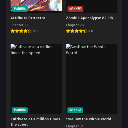
MANHUA
MANHWA
Attribute Extractor
Zombie Apocalypse 82-08
Chapter 23
Chapter 28
9.0
9.0
MANHUA
MANHUA
Cultivate at a million times
Swallow the Whole World
the speed
Chapter 34