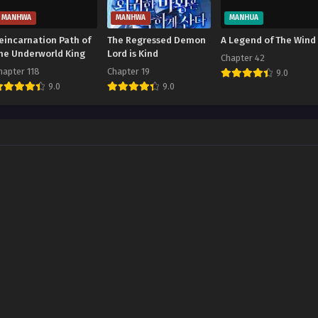
MANHWA
MANHWA
MANHUA
eincarnation Path of
The Regressed Demon
A Legend of The Wind
he Underworld King
Lord is Kind
Chapter 42
hapter 118
Chapter 19
9.0
9.0
9.0