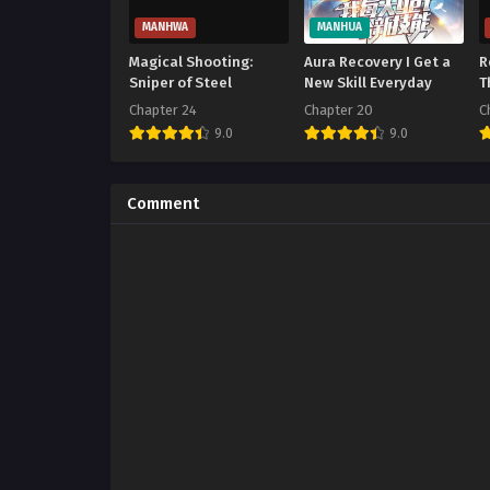
MANHWA
MANHUA
Magical Shooting:
Aura Recovery I Get a
R
Sniper of Steel
New Skill Everyday
T
Chapter 24
Chapter 20
C
9.0
9.0
Comment