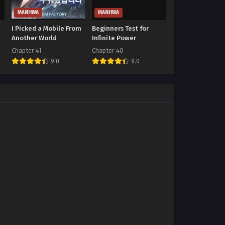
MANHWA
MANHWA
I Picked a Mobile From
Beginners Test for
Another World
Infinite Power
Chapter 41
Chapter 40
9.0
9.0