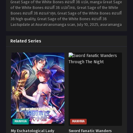
Great Sage of the White Bones ตอนที่ 38 แปล, manga Great Sage
of the White Bones ตอนที่ 38 แปลไทย, Great Sage of the White
Bones ตอนที่ 38 ตอนล่าสุด, Great Sage of the White Bones ตอนที่
38 high quality, Great Sage of the White Bones ตอนที่ 38
Lastupdate at Asuratransmanga scan,
July 10, 2025
,
asuramanga
Related Series
MANHUA
MANHWA
My Eschatological Lady
Sword Fanatic Wanders