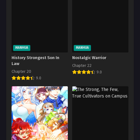
MANHUA
MANHUA
History Strongest Son In
Nostalgic Warrior
Law
Chapter 22
Chapter 20
9.0
9.0