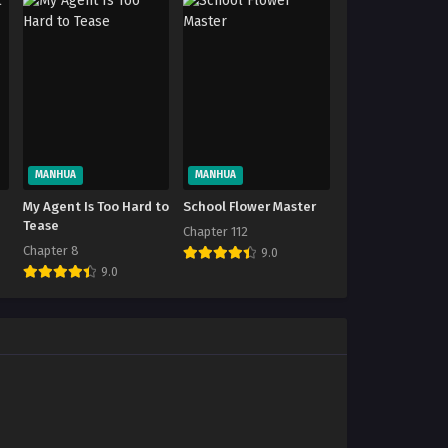
MANHUA
MANHUA
My Agent Is Too Hard to
School Flower Master
Tease
Chapter 112
Chapter 8
9.0
9.0