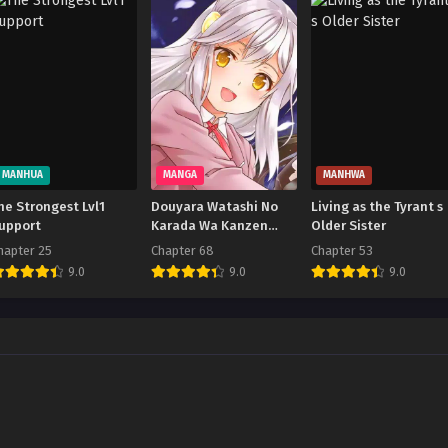
MANHUA
MANGA
MANHWA
he Strongest Lvl1
Douyara Watashi No
Living as the Tyrant s
upport
Karada Wa Kanzen
Older Sister
Muteki No You Desu Ne
hapter 25
Chapter 68
Chapter 53
9.0
9.0
9.0