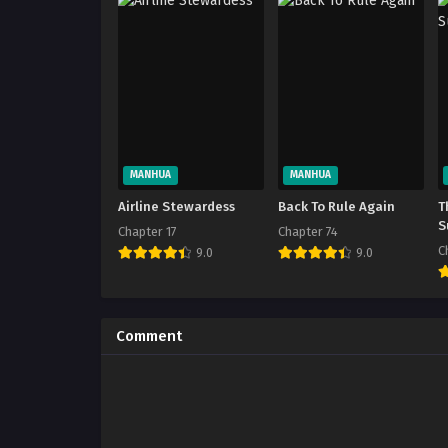
MANHUA
MANHUA
Airline Stewardess
Back To Rule Again
T
S
Chapter 17
Chapter 74
C
9.0
9.0
Comment