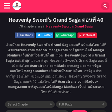
Heavenly Sword’s Grand Saga ตอนที่ 40
All chapters are in
Heavenly Sword s Grand Saga
Facebook
Twitter
WhatsApp
Pinterest
อ่านมังงะ
Heavenly Sword’s Grand Saga ตอนที่ 40 แปลไทย
ได้ที่
Asuratrans.com Madoo-manga.com การ์ตูนออนไลน์ Manga
Manhwa เว็บอ่านมังงะแปลไทย
. มังงะ
Heavenly Sword s Grand
Saga ตอนล่าสุด
อ่านการ์ตูน Heavenly Sword’s Grand Saga ตอนที่
40 แปลไทย
Asuratrans.com Madoo-manga.com การ์ตูน
ออนไลน์ Manga Manhwa เว็บอ่านมังงะแปลไทย
. การ์ตูน อ่าน
การ์ตูนออนไลน์ มังงะยอดนิยม อ่านมังงะ Heavenly Sword’s Grand
Saga ตอนที่ 40 แปลไทย
ได้ที่ Asuratrans.com Madoo-
manga.com การ์ตูนออนไลน์ Manga Manhwa เว็บอ่านมังงะแปล
ไทย
ที่นี่เดียวเท่านั้น