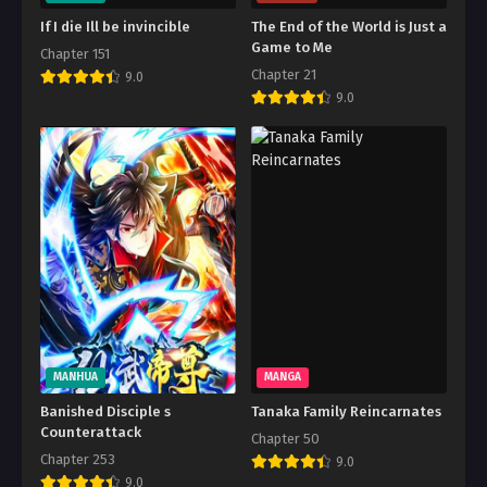
If I die Ill be invincible
The End of the World is Just a
Game to Me
Chapter 151
Chapter 21
9.0
9.0
MANHUA
MANGA
Banished Disciple s
Tanaka Family Reincarnates
Counterattack
Chapter 50
Chapter 253
9.0
9.0