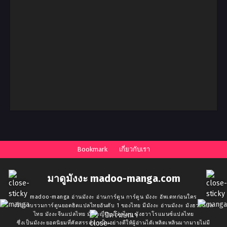
Bookmark
เกี่ยวกับเรา
มาดูมังงะ madoo-manga.com
madoo-manga อ่านมังงะ อ่านการ์ตูน การ์ตูน มังงะ อัพเดทก่อนใคร
เว็บรวบรวมการ์ตูนยอดฮิตแปลไทยอันดับ 1 ของไทย มีมังงะ อ่านมังงะ มังฮวาแปล
ไทย มังงะจีนแปลไทย มังงะญี่ปุ่นแปลไทย มังฮวาโรแมนซ์แปลไทย
ปิดโฆษณา
ซึ่งเป็นมังงะยอดนิยมที่คัดสรรค์มาเป็นอย่างดีให้ผู้อ่านได้เพลิดเพลินมากมายไม่มี