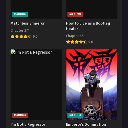
MANHUA
MANHWA
Matchless Emperor
How to Live as a Bootleg
Healer
Chapter 274
Chapter 65
9.0
9.0
MANHWA
MANHUA
I’m Not a Regressor
Emperor’s Domination