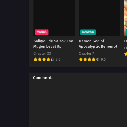
MANGA
MANHUA
Saikyou de Saisoku no
Demon God of
O
Mugen Level Up
Apocalyptic Behemoth
C
Chapter 33
Chapter 7
9.0
9.0
Comment