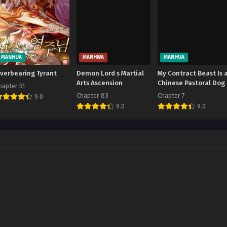
MANHUA
MANHWA
MANHUA
verbearing Tyrant
Demon Lord s Martial
My Contract Beast Is 
Arts Ascension
Chinese Pastoral Dog
hapter 51
Chapter 83
Chapter 7
9.0
9.0
9.0