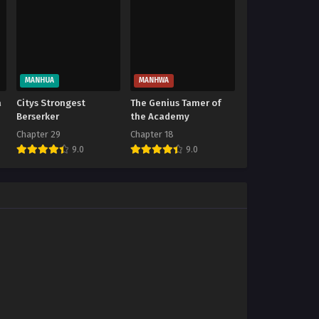
MANHUA
MANHWA
a
Citys Strongest
The Genius Tamer of
Berserker
the Academy
Chapter 29
Chapter 18
9.0
9.0