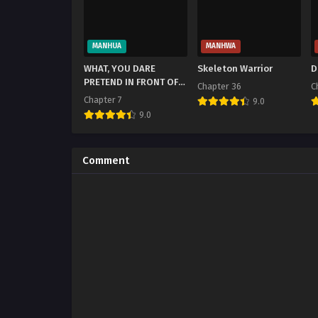
MANHUA
MANHWA
WHAT, YOU DARE
Skeleton Warrior
D
PRETEND IN FRONT OF
Chapter 36
C
ME, THE STRONGEST IN
Chapter 7
9.0
THE IMMORTAL WORLD?
9.0
Comment