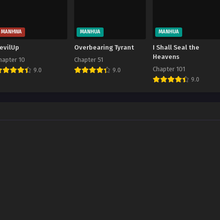
MANHWA
MANHUA
MANHUA
evilUp
Overbearing Tyrant
I Shall Seal the
Heavens
hapter 10
Chapter 51
Chapter 101
9.0
9.0
9.0