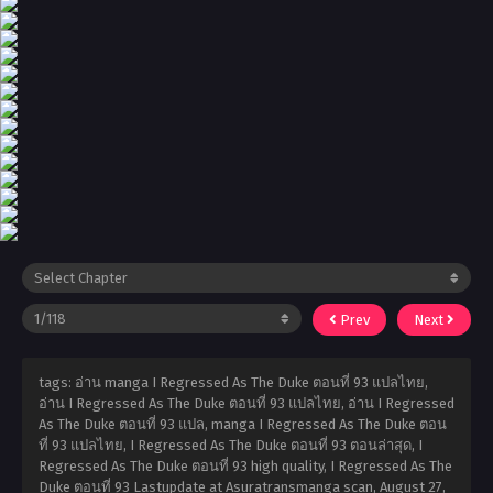
Prev
Next
tags: อ่าน manga I Regressed As The Duke ตอนที่ 93 แปลไทย,
อ่าน I Regressed As The Duke ตอนที่ 93 แปลไทย, อ่าน I Regressed
As The Duke ตอนที่ 93 แปล, manga I Regressed As The Duke ตอน
ที่ 93 แปลไทย, I Regressed As The Duke ตอนที่ 93 ตอนล่าสุด, I
Regressed As The Duke ตอนที่ 93 high quality, I Regressed As The
Duke ตอนที่ 93 Lastupdate at Asuratransmanga scan,
August 27,