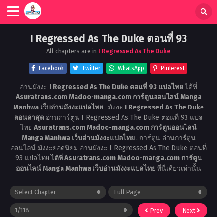
I Regressed As The Duke ตอนที่ 93
All chapters are in
I Regressed As The Duke
Facebook
Twitter
WhatsApp
Pinterest
อ่านมังงะ
I Regressed As The Duke ตอนที่ 93 แปลไทย
ได้ที่
Asuratrans.com Madoo-manga.com การ์ตูนออนไลน์ Manga
Manhwa เว็บอ่านมังงะแปลไทย
. มังงะ
I Regressed As The Duke
ตอนล่าสุด
อ่านการ์ตูน I Regressed As The Duke ตอนที่ 93 แปล
ไทย
Asuratrans.com Madoo-manga.com การ์ตูนออนไลน์
Manga Manhwa เว็บอ่านมังงะแปลไทย
. การ์ตูน อ่านการ์ตูน
ออนไลน์ มังงะยอดนิยม อ่านมังงะ I Regressed As The Duke ตอนที่
93 แปลไทย
ได้ที่ Asuratrans.com Madoo-manga.com การ์ตูน
ออนไลน์ Manga Manhwa เว็บอ่านมังงะแปลไทย
ที่นี่เดียวเท่านั้น
Prev
Next