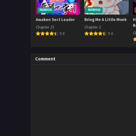
MANHUA
MANHUA
Awaken Sect Leader
Bring Me A Little Monk
H
B
Chapter 21
Chapter 2
C
9.0
9.0
Comment