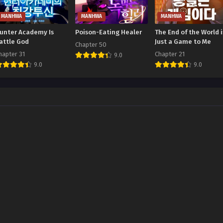
MANHWA
MANHWA
MANHWA
unter Academy Is
Poison-Eating Healer
The End of the World i
attle God
Just a Game to Me
Chapter 50
hapter 31
Chapter 21
9.0
9.0
9.0