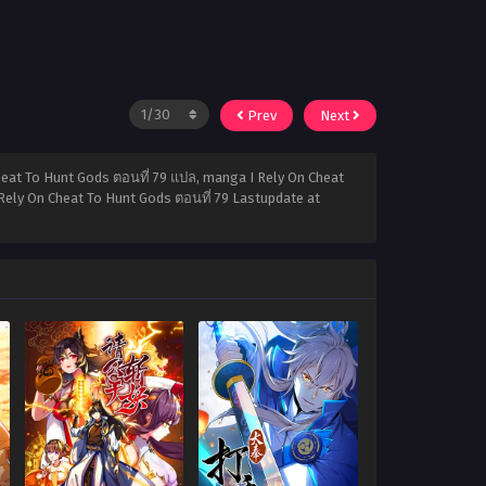
Prev
Next
heat To Hunt Gods ตอนที่ 79 แปล, manga I Rely On Cheat
I Rely On Cheat To Hunt Gods ตอนที่ 79 Lastupdate at