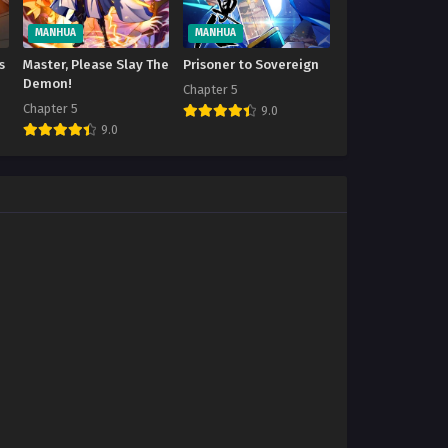
MANHUA
MANHUA
s
Master, Please Slay The
Prisoner to Sovereign
Demon!
Chapter 5
Chapter 5
9.0
9.0