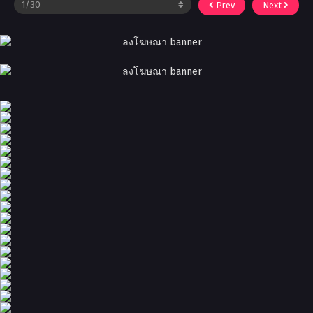
Prev
Next