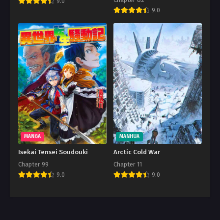
9.0
9.0
MANGA
MANHUA
Isekai Tensei Soudouki
Arctic Cold War
Chapter 99
Chapter 11
9.0
9.0