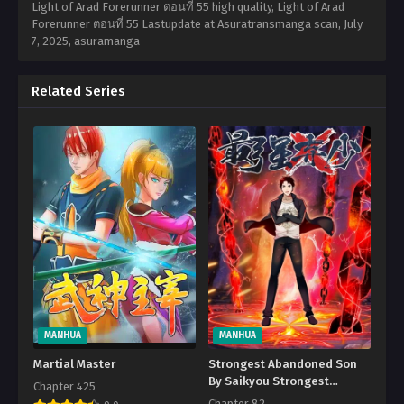
Light of Arad Forerunner ตอนที่ 55 high quality, Light of Arad
Forerunner ตอนที่ 55 Lastupdate at Asuratransmanga scan,
July
7, 2025
,
asuramanga
Related Series
MANHUA
MANHUA
Martial Master
Strongest Abandoned Son
By Saikyou Strongest
Chapter 425
Abadoned Son
Chapter 82