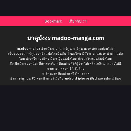
Bookmark
เกี่ยวกับเรา
มาดูมังงะ madoo-manga.com
madoo-manga อ่านมังงะ อ่านการ์ตูน การ์ตูน มังงะ อัพเดทก่อนใคร
เว็บรวบรวมการ์ตูนยอดฮิตแปลไทยอันดับ 1 ของไทย มีมังงะ อ่านมังงะ มังฮวาแปล
ไทย มังงะจีนแปลไทย มังงะญี่ปุ่นแปลไทย มังฮวาโรแมนซ์แปลไทย
ซึ่งเป็นมังงะยอดนิยมที่คัดสรรค์มาเป็นอย่างดีให้ผู้อ่านได้เพลิดเพลินมากมายไม่มี
ขาดตอน ตลอด 24 ชั่วโมง
การ์ตูนยอดนิยมอ่านฟรี ติดกระแส
อ่านการ์ตูนบน PC คอมพิวเตอร์ มือถือ android iphone iPad และอุปกรณ์อื่นๆ