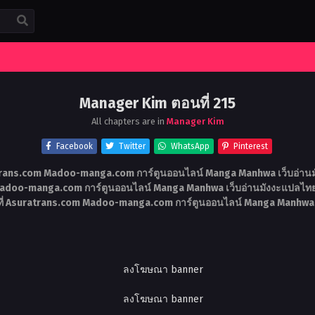
Manager Kim ตอนที่ 215
All chapters are in
Manager Kim
Facebook
Twitter
WhatsApp
Pinterest
rans.com Madoo-manga.com การ์ตูนออนไลน์ Manga Manhwa เว็บอ่าน
adoo-manga.com การ์ตูนออนไลน์ Manga Manhwa เว็บอ่านมังงะแปลไท
ที่ Asuratrans.com Madoo-manga.com การ์ตูนออนไลน์ Manga Manhwa 