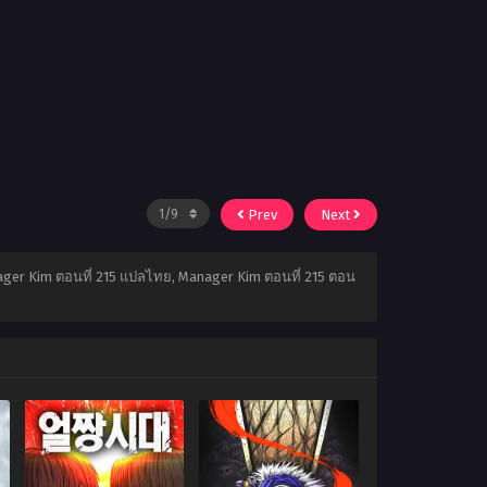
Prev
Next
ager Kim ตอนที่ 215 แปลไทย, Manager Kim ตอนที่ 215 ตอน