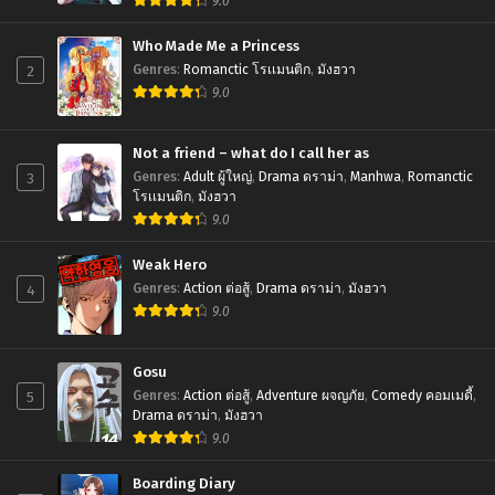
9.0
Chapter 25
Who Made Me a Princess
October 13, 2024
2
Genres
:
Romanctic โรเเมนติก
,
มังฮวา
9.0
Chapter 24
October 13, 2024
Not a friend – what do I call her as
Chapter 23
3
Genres
:
Adult ผู้ใหญ่
,
Drama ดราม่า
,
Manhwa
,
Romanctic
October 13, 2024
โรเเมนติก
,
มังฮวา
9.0
Chapter 22
October 13, 2024
Weak Hero
4
Genres
:
Action ต่อสู้
,
Drama ดราม่า
,
มังฮวา
Chapter 21
9.0
October 13, 2024
Gosu
Chapter 20
5
October 13, 2024
Genres
:
Action ต่อสู้
,
Adventure ผจญภัย
,
Comedy คอมเมดี้
,
Drama ดราม่า
,
มังฮวา
9.0
Chapter 19
October 13, 2024
Boarding Diary