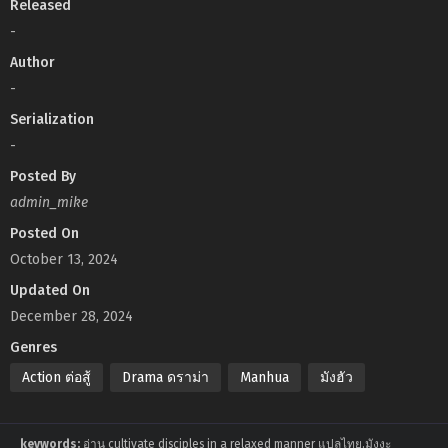
Released
-
Author
-
Serialization
-
Posted By
admin_mike
Posted On
October 13, 2024
Updated On
December 28, 2024
Genres
Action ต่อสู้
Drama ดราม่า
Manhua
มังฮัว
keywords:
อ่าน cultivate disciples in a relaxed manner แปลไทย,มังงะ