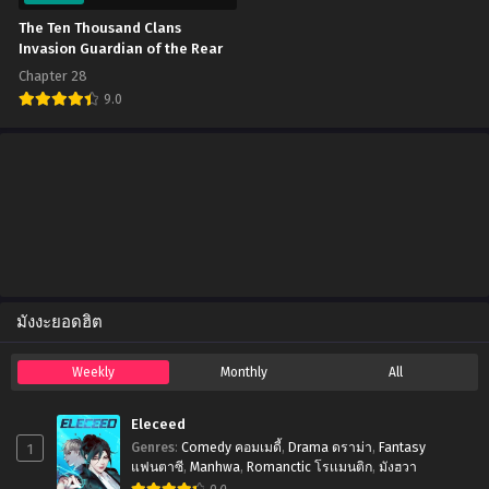
October 13, 2024
The Ten Thousand Clans
Invasion Guardian of the Rear
Chapter 32
Chapter 28
October 13, 2024
9.0
Chapter 31
October 13, 2024
Chapter 30
October 13, 2024
Chapter 29
October 13, 2024
มังงะยอดฮิต
Chapter 28
October 13, 2024
Weekly
Monthly
All
Chapter 27
October 13, 2024
Eleceed
1
Genres
:
Comedy คอมเมดี้
,
Drama ดราม่า
,
Fantasy
Chapter 26
แฟนตาซี
,
Manhwa
,
Romanctic โรเเมนติก
,
มังฮวา
October 13, 2024