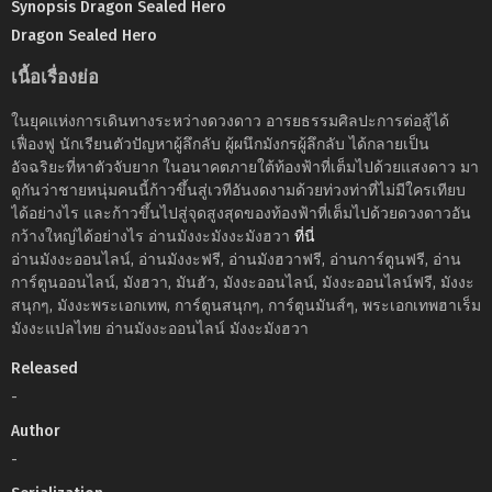
Synopsis Dragon Sealed Hero
Dragon Sealed Hero
เนื้อเรื่องย่อ
ในยุคแห่งการเดินทางระหว่างดวงดาว อารยธรรมศิลปะการต่อสู้ได้
เฟื่องฟู นักเรียนตัวปัญหาผู้ลึกลับ ผู้ผนึกมังกรผู้ลึกลับ ได้กลายเป็น
อัจฉริยะที่หาตัวจับยาก ในอนาคตภายใต้ท้องฟ้าที่เต็มไปด้วยแสงดาว มา
ดูกันว่าชายหนุ่มคนนี้ก้าวขึ้นสู่เวทีอันงดงามด้วยท่วงท่าที่ไม่มีใครเทียบ
ได้อย่างไร และก้าวขึ้นไปสู่จุดสูงสุดของท้องฟ้าที่เต็มไปด้วยดวงดาวอัน
กว้างใหญ่ได้อย่างไร อ่านมังงะมังงะมังฮวา
ที่นี่
อ่านมังงะออนไลน์, อ่านมังงะฟรี, อ่านมังฮวาฟรี, อ่านการ์ตูนฟรี, อ่าน
การ์ตูนออนไลน์, มังฮวา, มันฮัว, มังงะออนไลน์, มังงะออนไลน์ฟรี, มังงะ
สนุกๆ, มังงะพระเอกเทพ, การ์ตูนสนุกๆ, การ์ตูนมันส์ๆ, พระเอกเทพฮาเร็ม
มังงะแปลไทย อ่านมังงะออนไลน์ มังงะมังฮวา
Released
-
Author
-