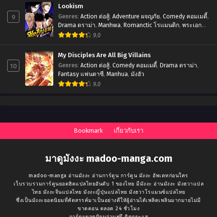
Lookism
9
Genres
:
Action ต่อสู้
,
Adventure ผจญภัย
,
Comedy คอมเมดี้
,
Drama ดราม่า
,
Manhwa
,
Romanctic โรเเมนติก
,
พระเอก
เทพ
,
มังฮวา
9.0
My Disciples Are All Big Villains
10
Genres
:
Action ต่อสู้
,
Comedy คอมเมดี้
,
Drama ดราม่า
,
Fantasy แฟนตาซี
,
Manhua
,
มังฮัว
9.0
Bookmark
เกี่ยวกับเรา
มาดูมังงะ madoo-manga.com
madoo-manga อ่านมังงะ อ่านการ์ตูน การ์ตูน มังงะ อัพเดทก่อนใคร
เว็บรวบรวมการ์ตูนยอดฮิตแปลไทยอันดับ 1 ของไทย มีมังงะ อ่านมังงะ มังฮวาแปล
ไทย มังงะจีนแปลไทย มังงะญี่ปุ่นแปลไทย มังฮวาโรแมนซ์แปลไทย
ซึ่งเป็นมังงะยอดนิยมที่คัดสรรค์มาเป็นอย่างดีให้ผู้อ่านได้เพลิดเพลินมากมายไม่มี
ขาดตอน ตลอด 24 ชั่วโมง
การ์ตูนยอดนิยมอ่านฟรี ติดกระแส