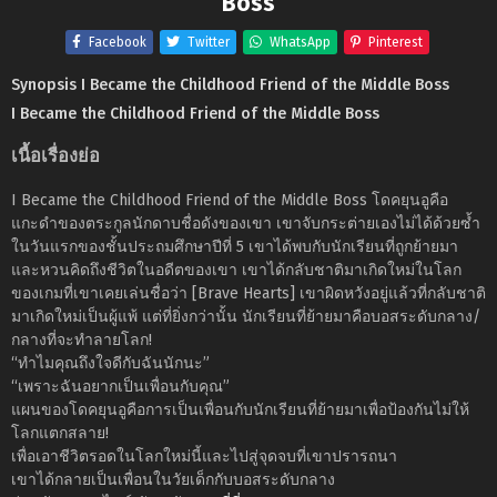
Boss
Facebook
Twitter
WhatsApp
Pinterest
Synopsis I Became the Childhood Friend of the Middle Boss
I Became the Childhood Friend of the Middle Boss
เนื้อเรื่องย่อ
I Became the Childhood Friend of the Middle Boss โดคยุนอูคือ
แกะดำของตระกูลนักดาบชื่อดังของเขา เขาจับกระต่ายเองไม่ได้ด้วยซ้ำ
ในวันแรกของชั้นประถมศึกษาปีที่ 5 เขาได้พบกับนักเรียนที่ถูกย้ายมา
และหวนคิดถึงชีวิตในอดีตของเขา เขาได้กลับชาติมาเกิดใหม่ในโลก
ของเกมที่เขาเคยเล่นชื่อว่า [Brave Hearts] เขาผิดหวังอยู่แล้วที่กลับชาติ
มาเกิดใหม่เป็นผู้แพ้ แต่ที่ยิ่งกว่านั้น นักเรียนที่ย้ายมาคือบอสระดับกลาง/
กลางที่จะทำลายโลก!
“ทำไมคุณถึงใจดีกับฉันนักนะ”
“เพราะฉันอยากเป็นเพื่อนกับคุณ”
แผนของโดคยุนอูคือการเป็นเพื่อนกับนักเรียนที่ย้ายมาเพื่อป้องกันไม่ให้
โลกแตกสลาย!
เพื่อเอาชีวิตรอดในโลกใหม่นี้และไปสู่จุดจบที่เขาปรารถนา
เขาได้กลายเป็นเพื่อนในวัยเด็กกับบอสระดับกลาง