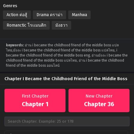
Genres
Action ต่อสู้
Drama ดราม่า
Manhwa
Romanctic โรเเมนติก
มังฮวา
keywords:
อ่าน i became the childhood friend of the middle boss แปล
ไทย,มังงะ i became the childhood friend of the middle boss แปลไทย, i
became the childhood friend of the middle boss eng, อ่านมังงะ i became the
childhood friend of the middle boss แปลไทย, อ่าน i became the childhood
friend of the middle boss ออนไลน์
Chapter I Became the Childhood Friend of the Middle Boss
First Chapter
New Chapter
Chapter 1
Chapter 36