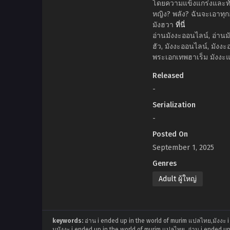
โดยความแข็งแกร่งและทักษ
หญิง? พลัง? ฉันจะเอาทุก
มังฮวา
ที่นี่
อ่านมังงะออนไลน์, อ่านมั
ฮัว, มังงะออนไลน์, มังงะ
พระเอกเทพฮาเร็ม มังงะแ
Released
-
Serialization
-
Posted On
September 1, 2025
Genres
Adult ผู้ใหญ่
keywords:
อ่าน i ended up in the world of murim แปลไทย,มังงะ i
นมังงะ i ended up in the world of murim แปลไทย, อ่าน i ended up