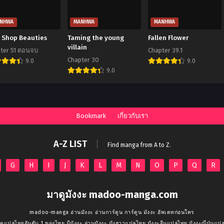
NHWA
MANHWA
MANHWA
u Shop Beauties
Taming the young
Fallen Flower
villain
ter 51 ตอนจบ
Chapter 39.1
Chapter 30
9.0
9.0
9.0
Bookmark
เกี่ยวกับเรา
A-Z LIST
Find manga from A to Z.
G
H
I
J
K
L
M
N
O
P
Q
R
มาดูมังงะ madoo-manga.com
madoo-manga อ่านมังงะ อ่านการ์ตูน การ์ตูน มังงะ อัพเดทก่อนใคร
ตแปลไทยอันดับ 1 ของไทย มีมังงะ อ่านมังงะ มังฮวาแปลไทย มังงะจีนแปลไทย มังงะญี่ปุ่น