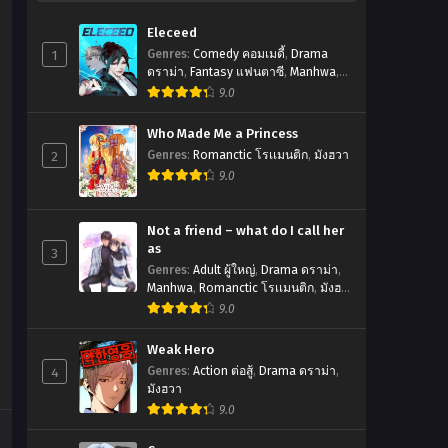
Eleceed
1
Genres
:
Comedy คอมเมดี้
,
Drama
ดราม่า
,
Fantasy แฟนตาซี
,
Manhwa
,
Romanctic โรเเมนติก
,
มังฮวา
9.0
Who Made Me a Princess
2
Genres
:
Romanctic โรเเมนติก
,
มังฮวา
9.0
Not a friend – what do I call her
as
3
Genres
:
Adult ผู้ใหญ่
,
Drama ดราม่า
,
Manhwa
,
Romanctic โรเเมนติก
,
มังฮ
วา
9.0
Weak Hero
4
Genres
:
Action ต่อสู้
,
Drama ดราม่า
,
มังฮวา
9.0