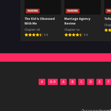
Chapter 35
November 18, 2024
MANHWA
MANHWA
MA
Chapter 34
The Kid Is Obsessed
Marriage Agency
Tof
November 18, 2024
With Me
Review
Chap
Chapter 48
Chapter 44
Chapter 33
9.0
9.0
November 18, 2024
Chapter 32
November 18, 2024
Chapter 31
November 18, 2024
Chapter 30
November 18, 2024
#
0-9
A
B
C
D
E
F
Chapter 29
November 18, 2024
Chapter 28
เว็บรวบรวมการ์ตูนยอดฮิ
November 18, 2024