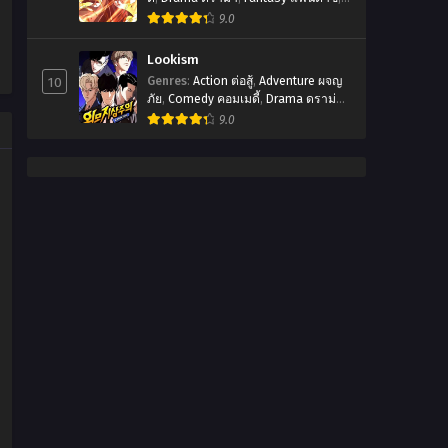
Manhua
,
มังฮัว
9.0
Lookism
10
Genres
:
Action ต่อสู้
,
Adventure ผจญ
ภัย
,
Comedy คอมเมดี้
,
Drama ดราม่า
,
Manhwa
,
Romanctic โรเเมนติก
,
9.0
พระเอกเทพ
,
มังฮวา