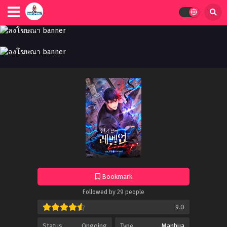
Bookmark
Followed by 29 people
9.0
Status
Ongoing
Type
Manhua