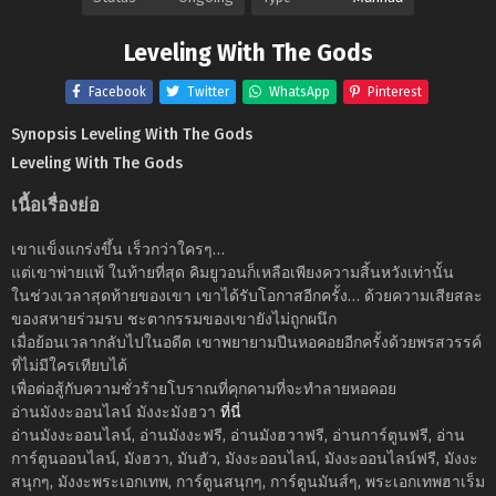
Leveling With The Gods
Facebook
Twitter
WhatsApp
Pinterest
Synopsis Leveling With The Gods
Leveling With The Gods
เนื้อเรื่องย่อ
เขาแข็งแกร่งขึ้น เร็วกว่าใครๆ…
แต่เขาพ่ายแพ้ ในท้ายที่สุด คิมยูวอนก็เหลือเพียงความสิ้นหวังเท่านั้น
ในช่วงเวลาสุดท้ายของเขา เขาได้รับโอกาสอีกครั้ง… ด้วยความเสียสละ
ของสหายร่วมรบ ชะตากรรมของเขายังไม่ถูกผนึก
เมื่อย้อนเวลากลับไปในอดีต เขาพยายามปีนหอคอยอีกครั้งด้วยพรสวรรค์
ที่ไม่มีใครเทียบได้
เพื่อต่อสู้กับความชั่วร้ายโบราณที่คุกคามที่จะทำลายหอคอย
อ่านมังงะออนไลน์ มังงะมังฮวา
ที่นี่
อ่านมังงะออนไลน์, อ่านมังงะฟรี, อ่านมังฮวาฟรี, อ่านการ์ตูนฟรี, อ่าน
การ์ตูนออนไลน์, มังฮวา, มันฮัว, มังงะออนไลน์, มังงะออนไลน์ฟรี, มังงะ
สนุกๆ, มังงะพระเอกเทพ, การ์ตูนสนุกๆ, การ์ตูนมันส์ๆ, พระเอกเทพฮาเร็ม