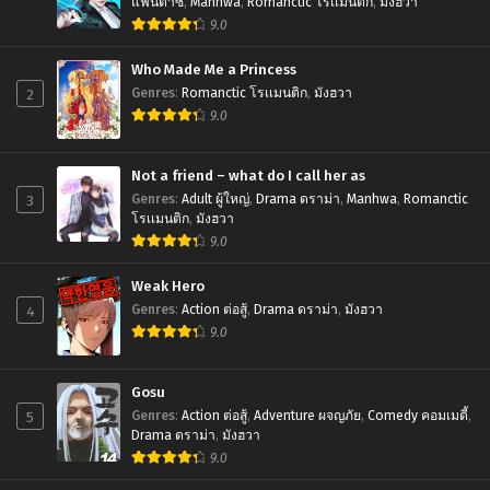
แฟนตาซี
,
Manhwa
,
Romanctic โรเเมนติก
,
มังฮวา
January 20, 2024
9.0
Chapter 100
Who Made Me a Princess
January 20, 2024
2
Genres
:
Romanctic โรเเมนติก
,
มังฮวา
9.0
Chapter 99
January 20, 2024
Not a friend – what do I call her as
Chapter 98
3
Genres
:
Adult ผู้ใหญ่
,
Drama ดราม่า
,
Manhwa
,
Romanctic
January 20, 2024
โรเเมนติก
,
มังฮวา
9.0
Chapter 97
January 20, 2024
Weak Hero
4
Genres
:
Action ต่อสู้
,
Drama ดราม่า
,
มังฮวา
Chapter 96
9.0
January 20, 2024
Gosu
Chapter 95
5
January 20, 2024
Genres
:
Action ต่อสู้
,
Adventure ผจญภัย
,
Comedy คอมเมดี้
,
Drama ดราม่า
,
มังฮวา
9.0
Chapter 94
January 20, 2024