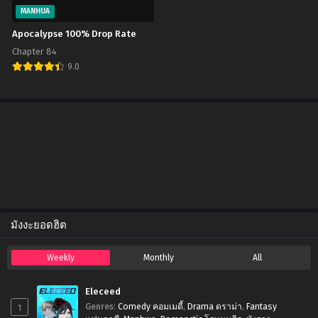
Chapter 108
MANHUA
January 20, 2024
Apocalypse 100% Drop Rate
Chapter 84
Chapter 107
9.0
January 20, 2024
Chapter 106
January 20, 2024
Chapter 105
January 20, 2024
Chapter 104
January 20, 2024
มังงะยอดฮิต
Chapter 103
January 20, 2024
Weekly
Monthly
All
Chapter 102
January 20, 2024
Eleceed
1
Genres
:
Comedy คอมเมดี้
,
Drama ดราม่า
,
Fantasy
Chapter 101