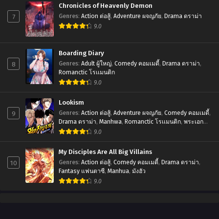
Chronicles of Heavenly Demon
September 26, 2023
7
Genres
:
Action ต่อสู้
,
Adventure ผจญภัย
,
Drama ดราม่า
Chapter 1
9.0
September 26, 2023
Boarding Diary
Chapter 0
8
Genres
:
Adult ผู้ใหญ่
,
Comedy คอมเมดี้
,
Drama ดราม่า
,
September 26, 2023
Romanctic โรเเมนติก
9.0
Lookism
9
Genres
:
Action ต่อสู้
,
Adventure ผจญภัย
,
Comedy คอมเมดี้
,
Drama ดราม่า
,
Manhwa
,
Romanctic โรเเมนติก
,
พระเอก
เทพ
,
มังฮวา
9.0
My Disciples Are All Big Villains
10
Genres
:
Action ต่อสู้
,
Comedy คอมเมดี้
,
Drama ดราม่า
,
Fantasy แฟนตาซี
,
Manhua
,
มังฮัว
9.0