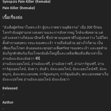
Synopsis Pain Killer (Remake)
Pain Killer (Remake)
เนื้อเรื่องย่อ
“ฉันคือผู้ศรัทธาในพระเจ้า ผู้ประกาศความยุติธรรม” เมื่อ 200 ปีก่อน
โลกกำลังอยู่ท่ามกลางสงครามและการสังหารหมู่ ใกล้จะพังทลาย แต่
แล้วแสงสว่างก็ส่องมาอีกครั้ง ซึ่งนำพามนุษยชาติไปสู่แสงสว่าง ไม่มีใคร
ตั้งคำถามต่อพระวจนะของพระเจ้า รวมถึงฉันด้วย อย่างไรก็ตาม เป็น
เพียงเรื่องโกหก ฉันยอมสละทุกอย่างเพื่อศรัทธาของพระเจ้า และสุดท้าย
ฉันก็ถูกพัวพันกับเรื่องโกหกอันยิ่งใหญ่นี้และเหลือเพียงสิ่งเดียวเท่านั้น
อ่านมังงะมังงะมังฮวา
ที่นี่
อ่านมังงะออนไลน์, อ่านมังงะฟรี, อ่านมังฮวาฟรี, อ่านการ์ตูนฟรี, อ่าน
การ์ตูนออนไลน์, มังฮวา, มันฮัว, มังงะออนไลน์, มังงะออนไลน์ฟรี, มังงะ
สนุกๆ, มังงะพระเอกเทพ, การ์ตูนสนุกๆ, การ์ตูนมันส์ๆ, พระเอกเทพฮาเร็ม
มังงะแปลไทย อ่านมังงะออนไลน์ มังงะมังฮวา
Released
-
Author
-