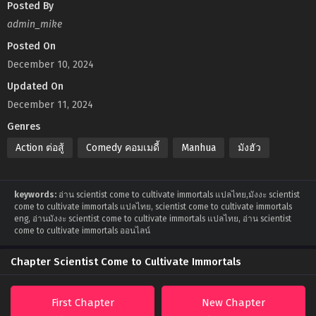
Posted By
admin_mike
Posted On
December 10, 2024
Updated On
December 11, 2024
Genres
Action ต่อสู้
Comedy คอมเมดี้
Manhua
มังฮัว
keywords:
อ่าน scientist come to cultivate immortals แปลไทย,มังงะ scientist
come to cultivate immortals แปลไทย, scientist come to cultivate immortals
eng, อ่านมังงะ scientist come to cultivate immortals แปลไทย, อ่าน scientist
come to cultivate immortals ออนไลน์
Chapter Scientist Come to Cultivate Immortals
First Chapter
New Chapter