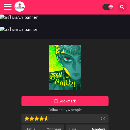
Bookmark
Followed by 4 people
9.0
Status
Ongoing
Type
Manhwa