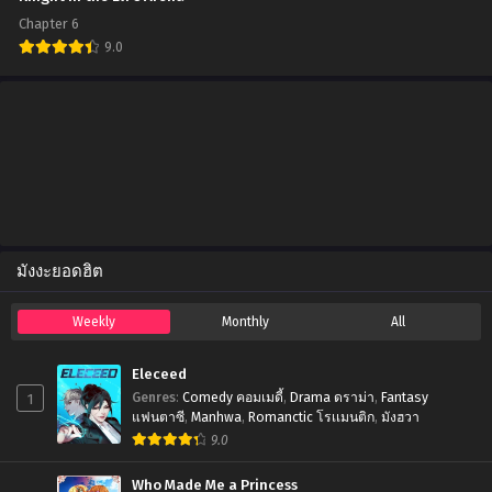
Chapter 6
9.0
มังงะยอดฮิต
Weekly
Monthly
All
Eleceed
1
Genres
:
Comedy คอมเมดี้
,
Drama ดราม่า
,
Fantasy
แฟนตาซี
,
Manhwa
,
Romanctic โรเเมนติก
,
มังฮวา
9.0
Who Made Me a Princess