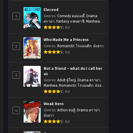
Eleceed
1
Genres
:
Comedy คอมเมดี้
,
Drama
ดราม่า
,
Fantasy แฟนตาซี
,
Manhwa
,
Romanctic โรเเมนติก
,
มังฮวา
9.0
Who Made Me a Princess
2
Genres
:
Romanctic โรเเมนติก
,
มังฮวา
9.0
Not a friend – what do I call her
as
3
Genres
:
Adult ผู้ใหญ่
,
Drama ดราม่า
,
Manhwa
,
Romanctic โรเเมนติก
,
มังฮ
วา
9.0
Weak Hero
4
Genres
:
Action ต่อสู้
,
Drama ดราม่า
,
มังฮวา
9.0