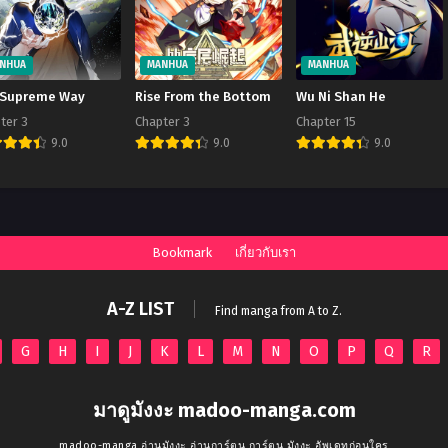
NHUA
MANHUA
MANHUA
 Supreme Way
Rise From the Bottom
Wu Ni Shan He
ter 3
Chapter 3
Chapter 15
9.0
9.0
9.0
Bookmark
เกี่ยวกับเรา
A-Z LIST
Find manga from A to Z.
G
H
I
J
K
L
M
N
O
P
Q
R
มาดูมังงะ madoo-manga.com
madoo-manga อ่านมังงะ อ่านการ์ตูน การ์ตูน มังงะ อัพเดทก่อนใคร