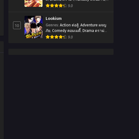
Manhua
,
มังฮัว
9.0
Lookism
10
Genres
:
Action ต่อสู้
,
Adventure ผจญ
ภัย
,
Comedy คอมเมดี้
,
Drama ดราม่า
,
Manhwa
,
Romanctic โรเเมนติก
,
9.0
พระเอกเทพ
,
มังฮวา