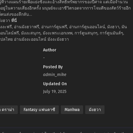
้ที่วางแผนร้ายเพื่อแย่งชิงและอ้างสิทธิ์ทรัพยากรของปีศาจ แต่เมื่อจำนวน
็ตกอยู่ในความเสี่ยงอีกครั้ง มนุษย์จะเอาชีวิตรอดจากการโจมตีของสัตว์ร้ายอีก
ที่คนส่งของลึกลับ…
มังฮวา
ที่นี่
งงะฟรี, อ่านมังฮวาฟรี, อ่านการ์ตูนฟรี, อ่านการ์ตูนออนไลน์, มังฮวา, มัน
ออนไลน์ฟรี, มังงะสนุกๆ, มังงะพระเอกเทพ, การ์ตูนสนุกๆ, การ์ตูนมันส์ๆ,
ปลไทย อ่านมังงะออนไลน์ มังงะมังฮวา
Author
-
Posted By
admin_mike
Updated On
July 19, 2025
 ดราม่า
Fantasy แฟนตาซี
Manhwa
มังฮวา