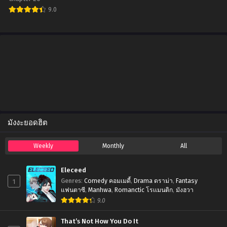
Chapter 55
9.0
November 6, 2025
Chapter 54
October 27, 2025
Chapter 53
October 22, 2025
Chapter 52
October 16, 2025
มังงะยอดฮิต
Chapter 51
October 8, 2025
Weekly
Monthly
All
Chapter 50
October 1, 2025
Eleceed
1
Genres
:
Comedy คอมเมดี้
,
Drama ดราม่า
,
Fantasy
Chapter 49
แฟนตาซี
,
Manhwa
,
Romanctic โรเเมนติก
,
มังฮวา
September 25, 2025
9.0
Chapter 48
That’s Not How You Do It
September 25, 2025