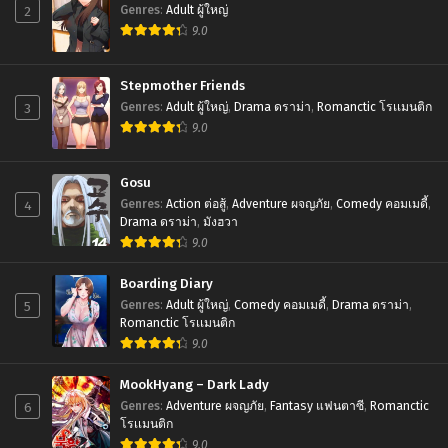
2
Genres
:
Adult ผู้ใหญ่
9.0
Chapter 47
September 11, 2025
Stepmother Friends
Chapter 46
3
Genres
:
Adult ผู้ใหญ่
,
Drama ดราม่า
,
Romanctic โรเเมนติก
September 10, 2025
9.0
Chapter 45
Gosu
September 10, 2025
4
Genres
:
Action ต่อสู้
,
Adventure ผจญภัย
,
Comedy คอมเมดี้
,
Drama ดราม่า
,
มังฮวา
Chapter 44
9.0
August 27, 2025
Boarding Diary
Chapter 43
5
August 27, 2025
Genres
:
Adult ผู้ใหญ่
,
Comedy คอมเมดี้
,
Drama ดราม่า
,
Romanctic โรเเมนติก
9.0
Chapter 42
August 7, 2025
MookHyang – Dark Lady
6
Chapter 41
Genres
:
Adventure ผจญภัย
,
Fantasy แฟนตาซี
,
Romanctic
โรเเมนติก
August 1, 2025
9.0