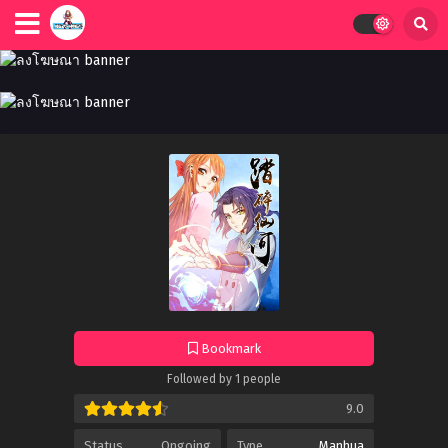
Bookmark
Followed by 1 people
9.0
Status
Ongoing
Type
Manhua