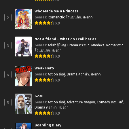
Who Made Me a Princess
2
Genres
:
Romanctic โรเเมนติก
,
มังฮวา
9.0
Not a friend – what do I call her as
3
Genres
:
Adult ผู้ใหญ่
,
Drama ดราม่า
,
Manhwa
,
Romanctic
โรเเมนติก
,
มังฮวา
9.0
Weak Hero
4
Genres
:
Action ต่อสู้
,
Drama ดราม่า
,
มังฮวา
9.0
Gosu
5
Genres
:
Action ต่อสู้
,
Adventure ผจญภัย
,
Comedy คอมเมดี้
,
Drama ดราม่า
,
มังฮวา
9.0
Boarding Diary