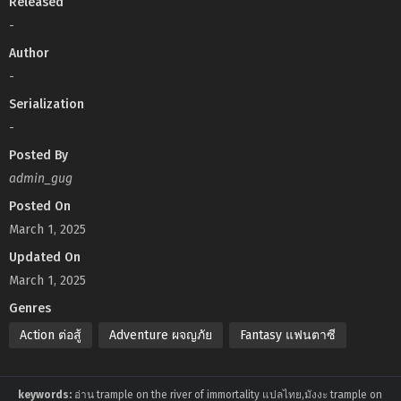
Released
-
Author
-
Serialization
-
Posted By
admin_gug
Posted On
March 1, 2025
Updated On
March 1, 2025
Genres
Action ต่อสู้
Adventure ผจญภัย
Fantasy แฟนตาซี
keywords:
อ่าน trample on the river of immortality แปลไทย,มังงะ trample on