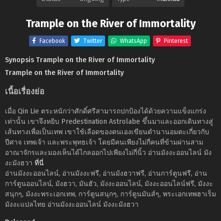
Trample on the River of Immortality
Facebook
Twitter
WhatsApp
Pinterest
Synopsis Trample on the River of Immortality
Trample on the River of Immortality
เนื้อเรื่องย่อ
เมื่อ Qin Lie ตระหนักว่าศักดิ์ศรีสามารถปกป้องได้ด้วยความแข็งแกร่ง
เท่านั้น เขาจึงหยิบ Predestination Astrolabe ขึ้นมาและออกเดินทางสู่
เส้นทางเพื่อเป็นเทพ เขาใช้เลือดของตนเองเขียนตำนานอมตะเกี่ยวกับ
ปีศาจ เทพเจ้า และพระพุทธเจ้า โดยมีคนเพียงไม่กี่คนที่ข้ามผ่านสาม
อาณาจักรและมองเห็นได้ไกลออกไปเพียงไม่กี่นิ้ว อ่านมังงะออนไลน์ มัง
งะมังฮวา
ที่นี่
อ่านมังงะออนไลน์, อ่านมังงะฟรี, อ่านมังฮวาฟรี, อ่านการ์ตูนฟรี, อ่าน
การ์ตูนออนไลน์, มังฮวา, มันฮัว, มังงะออนไลน์, มังงะออนไลน์ฟรี, มังงะ
สนุกๆ, มังงะพระเอกเทพ, การ์ตูนสนุกๆ, การ์ตูนมันส์ๆ, พระเอกเทพฮาเร็ม
มังงะแปลไทย อ่านมังงะออนไลน์ มังงะมังฮวา