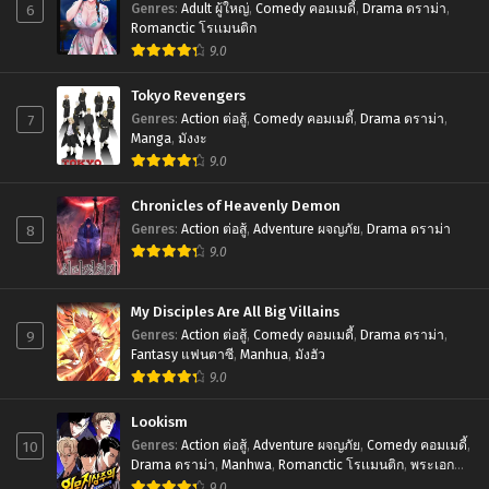
6
Genres
:
Adult ผู้ใหญ่
,
Comedy คอมเมดี้
,
Drama ดราม่า
,
Romanctic โรเเมนติก
9.0
Tokyo Revengers
7
Genres
:
Action ต่อสู้
,
Comedy คอมเมดี้
,
Drama ดราม่า
,
Manga
,
มังงะ
9.0
Chronicles of Heavenly Demon
8
Genres
:
Action ต่อสู้
,
Adventure ผจญภัย
,
Drama ดราม่า
9.0
My Disciples Are All Big Villains
9
Genres
:
Action ต่อสู้
,
Comedy คอมเมดี้
,
Drama ดราม่า
,
Fantasy แฟนตาซี
,
Manhua
,
มังฮัว
9.0
Lookism
10
Genres
:
Action ต่อสู้
,
Adventure ผจญภัย
,
Comedy คอมเมดี้
,
Drama ดราม่า
,
Manhwa
,
Romanctic โรเเมนติก
,
พระเอก
เทพ
,
มังฮวา
9.0