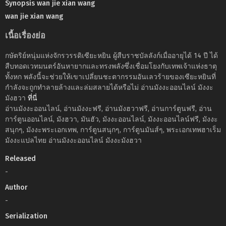
Synopsis wan jie xian wang
wan jie xian wang
เนื้อเรื่องย่อ
กษัตริย์หนุ่มแห่งจักรวรรดิเซียะหยิน ผู้สืบราชบัลลังก์เมื่ออายุได้ 14 ปี ได้
สืบทอดเวทมนตร์อันหายากและทรงพลังซึ่งเชื่อมโยงกับเทพเจ้าแห่งธาตุ
ทั้งหก พลังนี้จะช่วยให้เขาเปลี่ยนชะตากรรมอันเลวร้ายของเซียะหยินที่
กำลังจะถูกทำลายล้างและล่มสลายได้หรือไม่ อ่านมังงะออนไลน์ มังงะ
มังฮวา
ที่นี่
อ่านมังงะออนไลน์, อ่านมังงะฟรี, อ่านมังฮวาฟรี, อ่านการ์ตูนฟรี, อ่าน
การ์ตูนออนไลน์, มังฮวา, มันฮัว, มังงะออนไลน์, มังงะออนไลน์ฟรี, มังงะ
สนุกๆ, มังงะพระเอกเทพ, การ์ตูนสนุกๆ, การ์ตูนมันส์ๆ, พระเอกเทพฮาเร็ม
มังงะแปลไทย อ่านมังงะออนไลน์ มังงะมังฮวา
Released
-
Author
-
Serialization