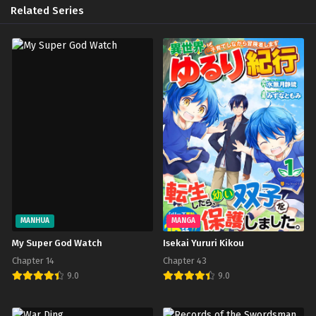
Related Series
MANHUA
MANGA
My Super God Watch
Isekai Yururi Kikou
Chapter 14
Chapter 43
9.0
9.0