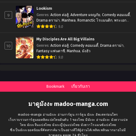
Lookism
9
Genres
:
Action ต่อสู้
,
Adventure ผจญภัย
,
Comedy คอมเมดี้
,
Drama ดราม่า
,
Manhwa
,
Romanctic โรเเมนติก
,
พระเอก
เทพ
,
มังฮวา
9.0
My Disciples Are All Big Villains
10
Genres
:
Action ต่อสู้
,
Comedy คอมเมดี้
,
Drama ดราม่า
,
Fantasy แฟนตาซี
,
Manhua
,
มังฮัว
9.0
Bookmark
เกี่ยวกับเรา
มาดูมังงะ madoo-manga.com
madoo-manga อ่านมังงะ อ่านการ์ตูน การ์ตูน มังงะ อัพเดทก่อนใคร
เว็บรวบรวมการ์ตูนยอดฮิตแปลไทยอันดับ 1 ของไทย มีมังงะ อ่านมังงะ มังฮวาแปล
ไทย มังงะจีนแปลไทย มังงะญี่ปุ่นแปลไทย มังฮวาโรแมนซ์แปลไทย
ซึ่งเป็นมังงะยอดนิยมที่คัดสรรค์มาเป็นอย่างดีให้ผู้อ่านได้เพลิดเพลินมากมายไม่มี
ขาดตอน ตลอด 24 ชั่วโมง