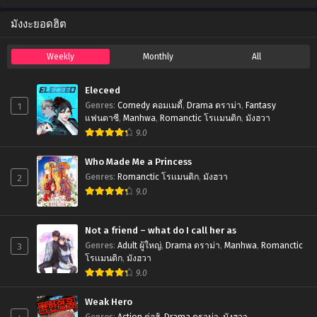
มังงะยอดฮิต
Weekly
Monthly
All
Eleceed
1
Genres
:
Comedy คอมเมดี้
,
Drama ดราม่า
,
Fantasy
แฟนตาซี
,
Manhwa
,
Romanctic โรเเมนติก
,
มังฮวา
9.0
Who Made Me a Princess
2
Genres
:
Romanctic โรเเมนติก
,
มังฮวา
9.0
Not a friend – what do I call her as
3
Genres
:
Adult ผู้ใหญ่
,
Drama ดราม่า
,
Manhwa
,
Romanctic
โรเเมนติก
,
มังฮวา
9.0
Weak Hero
Genres
:
Action ต่อสู้
,
Drama ดราม่า
,
มังฮวา