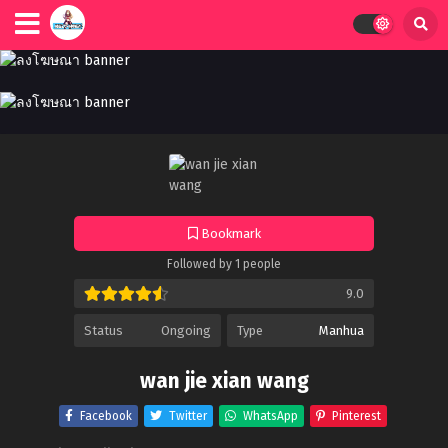
Bookmark
Followed by 1 people
9.0
Status
Ongoing
Type
Manhua
wan jie xian wang
Facebook
Twitter
WhatsApp
Pinterest