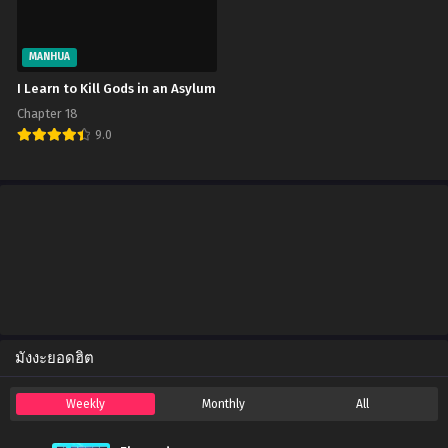
April 13, 2025
Chapter 67
MANHUA
March 31, 2025
I Learn to Kill Gods in an Asylum
Chapter 18
Chapter 66
9.0
March 31, 2025
Chapter 65
March 31, 2025
Chapter 64
February 24, 2025
Chapter 63
February 14, 2025
มังงะยอดฮิต
Chapter 62
February 6, 2025
Weekly
Monthly
All
Chapter 61
January 30, 2025