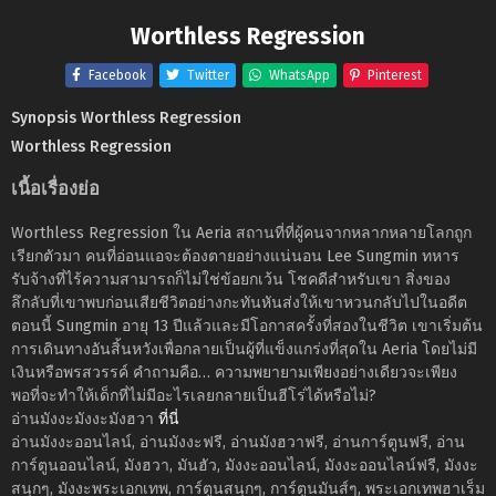
Worthless Regression
Facebook
Twitter
WhatsApp
Pinterest
Synopsis Worthless Regression
Worthless Regression
เนื้อเรื่องย่อ
Worthless Regression ใน Aeria สถานที่ที่ผู้คนจากหลากหลายโลกถูก
เรียกตัวมา คนที่อ่อนแอจะต้องตายอย่างแน่นอน Lee Sungmin ทหาร
รับจ้างที่ไร้ความสามารถก็ไม่ใช่ข้อยกเว้น โชคดีสำหรับเขา สิ่งของ
ลึกลับที่เขาพบก่อนเสียชีวิตอย่างกะทันหันส่งให้เขาหวนกลับไปในอดีต
ตอนนี้ Sungmin อายุ 13 ปีแล้วและมีโอกาสครั้งที่สองในชีวิต เขาเริ่มต้น
การเดินทางอันสิ้นหวังเพื่อกลายเป็นผู้ที่แข็งแกร่งที่สุดใน Aeria โดยไม่มี
เงินหรือพรสวรรค์ คำถามคือ… ความพยายามเพียงอย่างเดียวจะเพียง
พอที่จะทำให้เด็กที่ไม่มีอะไรเลยกลายเป็นฮีโร่ได้หรือไม่?
อ่านมังงะมังงะมังฮวา
ที่นี่
อ่านมังงะออนไลน์, อ่านมังงะฟรี, อ่านมังฮวาฟรี, อ่านการ์ตูนฟรี, อ่าน
การ์ตูนออนไลน์, มังฮวา, มันฮัว, มังงะออนไลน์, มังงะออนไลน์ฟรี, มังงะ
สนุกๆ, มังงะพระเอกเทพ, การ์ตูนสนุกๆ, การ์ตูนมันส์ๆ, พระเอกเทพฮาเร็ม