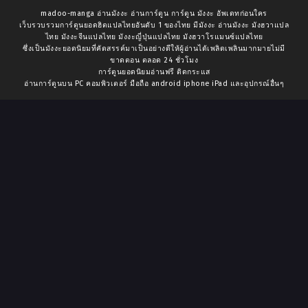
madoo-manga อ่านมังงะ อ่านการ์ตูน การ์ตูน มังงะ อัพเดทก่อนใคร
เว็บรวบรวมการ์ตูนยอดฮิตแปลไทยอันดับ 1 ของไทย มีมังงะ อ่านมังงะ มังฮวาแปล
ไทย มังงะจีนแปลไทย มังงะญี่ปุ่นแปลไทย มังฮวาโรแมนซ์แปลไทย
ซึ่งเป็นมังงะยอดนิยมที่คัดสรรค์มาเป็นอย่างดีให้ผู้อ่านได้เพลิดเพลินมากมายไม่มี
ขาดตอน ตลอด 24 ชั่วโมง
การ์ตูนยอดนิยมอ่านฟรี ติดกระแส
อ่านการ์ตูนบน PC คอมพิวเตอร์ มือถือ android iphone iPad และอุปกรณ์อื่นๆ