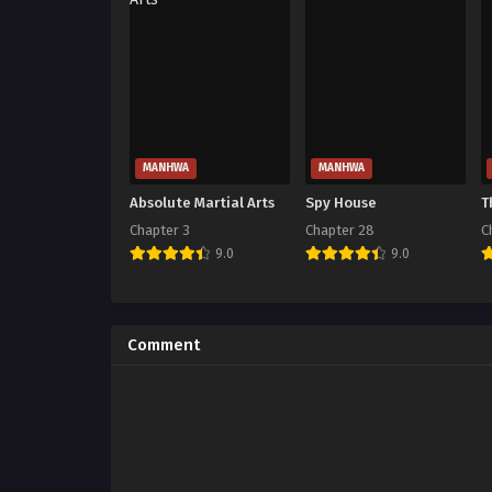
MANHWA
MANHWA
Absolute Martial Arts
Spy House
T
Chapter 3
Chapter 28
C
9.0
9.0
Comment