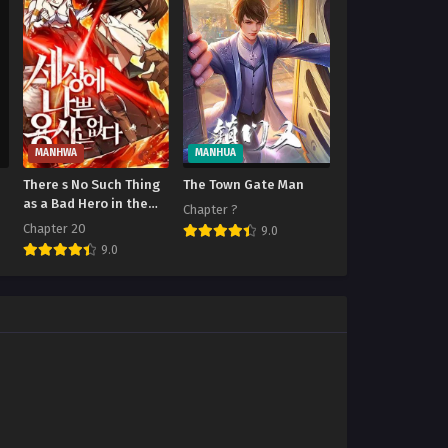
MANHWA
MANHUA
There s No Such Thing
The Town Gate Man
as a Bad Hero in the
Chapter ?
World
Chapter 20
9.0
9.0