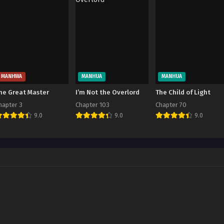
MANHWA
MANHUA
MANHUA
he Great Master
I’m Not the Overlord
The Child of Light
hapter 3
Chapter 103
Chapter 70
9.0
9.0
9.0