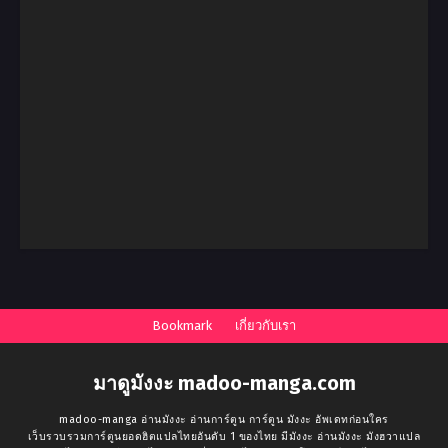
Bookmark
เกี่ยวกับเรา
มาดูมังงะ madoo-manga.com
madoo-manga อ่านมังงะ อ่านการ์ตูน การ์ตูน มังงะ อัพเดทก่อนใคร
เว็บรวบรวมการ์ตูนยอดฮิตแปลไทยอันดับ 1 ของไทย มีมังงะ อ่านมังงะ มังฮวาแปล