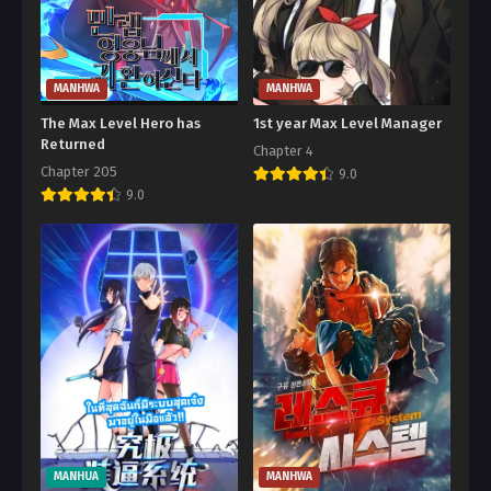
MANHWA
MANHWA
The Max Level Hero has
1st year Max Level Manager
Returned
Chapter 4
Chapter 205
9.0
9.0
MANHUA
MANHWA