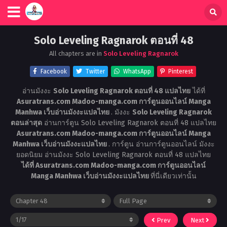
Solo Leveling Ragnarok ตอนที่ 48
All chapters are in
Solo Leveling Ragnarok
Facebook
Twitter
WhatsApp
Pinterest
อ่านมังงะ
Solo Leveling Ragnarok ตอนที่ 48 แปลไทย
ได้ที่
Asuratrans.com Madoo-manga.com การ์ตูนออนไลน์ Manga
Manhwa เว็บอ่านมังงะแปลไทย
. มังงะ
Solo Leveling Ragnarok
ตอนล่าสุด
อ่านการ์ตูน Solo Leveling Ragnarok ตอนที่ 48 แปลไทย
Asuratrans.com Madoo-manga.com การ์ตูนออนไลน์ Manga
Manhwa เว็บอ่านมังงะแปลไทย
. การ์ตูน อ่านการ์ตูนออนไลน์ มังงะ
ยอดนิยม อ่านมังงะ Solo Leveling Ragnarok ตอนที่ 48 แปลไทย
ได้ที่ Asuratrans.com Madoo-manga.com การ์ตูนออนไลน์
Manga Manhwa เว็บอ่านมังงะแปลไทย
ที่นี่เดียวเท่านั้น
Prev
Next