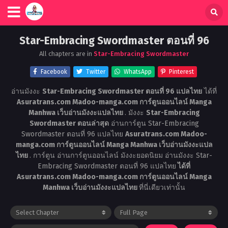
Star-Embracing Swordmaster ตอนที่ 96
All chapters are in
Star-Embracing Swordmaster
Facebook
Twitter
WhatsApp
Pinterest
อ่านมังงะ
Star-Embracing Swordmaster ตอนที่ 96 แปลไทย
ได้ที่
Asuratrans.com Madoo-manga.com การ์ตูนออนไลน์ Manga
Manhwa เว็บอ่านมังงะแปลไทย
. มังงะ
Star-Embracing
Swordmaster ตอนล่าสุด
อ่านการ์ตูน Star-Embracing
Swordmaster ตอนที่ 96 แปลไทย
Asuratrans.com Madoo-
manga.com การ์ตูนออนไลน์ Manga Manhwa เว็บอ่านมังงะแปล
ไทย
. การ์ตูน อ่านการ์ตูนออนไลน์ มังงะยอดนิยม อ่านมังงะ Star-
Embracing Swordmaster ตอนที่ 96 แปลไทย
ได้ที่
Asuratrans.com Madoo-manga.com การ์ตูนออนไลน์ Manga
Manhwa เว็บอ่านมังงะแปลไทย
ที่นี่เดียวเท่านั้น