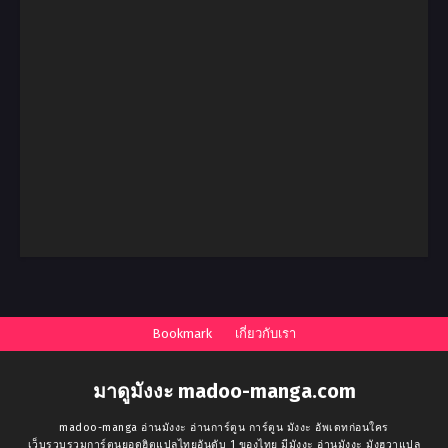
Bookmark
เกี่ยวกับเรา
มาดูมังงะ madoo-manga.com
madoo-manga อ่านมังงะ อ่านการ์ตูน การ์ตูน มังงะ อัพเดทก่อนใคร
เว็บรวบรวมการ์ตูนยอดฮิตแปลไทยอันดับ 1 ของไทย มีมังงะ อ่านมังงะ มังฮวาแปล