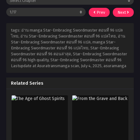
Prev
Next
tags: อ่าน manga Star-Embracing Swordmaster ตอนที่ 96 แปล
ไทย, อ่าน Star-Embracing Swordmaster ตอนที่ 96 แปลไทย, อ่าน
Star-Embracing Swordmaster ตอนที่ 96 แปล, manga Star-
Embracing Swordmaster ตอนที่ 96 แปลไทย, Star-Embracing
Swordmaster ตอนที่ 96 ตอนล่าสุด, Star-Embracing Swordmaster
ตอนที่ 96 high quality, Star-Embracing Swordmaster ตอนที่ 96
Lastupdate at Asuratransmanga scan,
July 4, 2025
,
asuramanga
Related Series