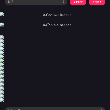
Prev
Next