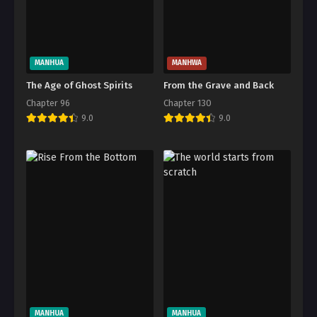
MANHUA
MANHWA
The Age of Ghost Spirits
From the Grave and Back
Chapter 96
Chapter 130
9.0
9.0
MANHUA
MANHUA