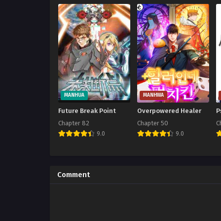
MANHUA
MANHWA
Future Break Point
Overpowered Healer
P
Chapter 82
Chapter 50
C
9.0
9.0
Comment