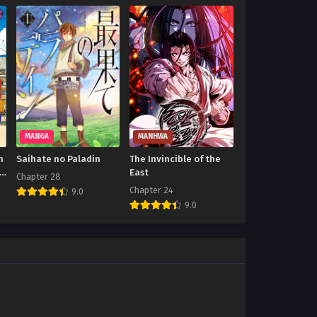
MANGA
MANHWA
h
Saihate no Paladin
The Invincible of the
-
East
Chapter 28
Chapter 24
9.0
9.0