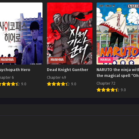
MANHWA
MANHWA
MANGA
sychopath Hero
Dead Knight Gunther
NARUTO the ninja wit
the magical spell “Oh
hapter 6
Chapter 49
ho-heh”
Chapter 72
9.0
9.0
9.0