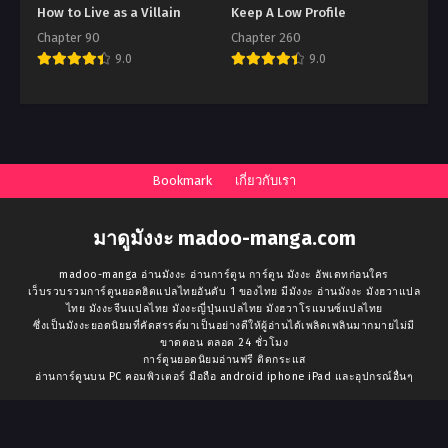
How to Live as a Villain
Keep A Low Profile
Chapter 90
Chapter 260
9.0
9.0
Bookmark
เกี่ยวกับเรา
มาดูมังงะ madoo-manga.com
madoo-manga อ่านมังงะ อ่านการ์ตูน การ์ตูน มังงะ อัพเดทก่อนใคร
เว็บรวบรวมการ์ตูนยอดฮิตแปลไทยอันดับ 1 ของไทย มีมังงะ อ่านมังงะ มังฮวาแปล
ไทย มังงะจีนแปลไทย มังงะญี่ปุ่นแปลไทย มังฮวาโรแมนซ์แปลไทย
ซึ่งเป็นมังงะยอดนิยมที่คัดสรรค์มาเป็นอย่างดีให้ผู้อ่านได้เพลิดเพลินมากมายไม่มี
ขาดตอน ตลอด 24 ชั่วโมง
การ์ตูนยอดนิยมอ่านฟรี ติดกระแส
อ่านการ์ตูนบน PC คอมพิวเตอร์ มือถือ android iphone iPad และอุปกรณ์อื่นๆ