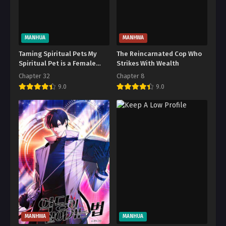
MANHUA
MANHWA
Taming Spiritual Pets My
The Reincarnated Cop Who
Spiritual Pet is a Female
Strikes With Wealth
Zombie
Chapter 32
Chapter 8
9.0
9.0
MANHWA
MANHUA