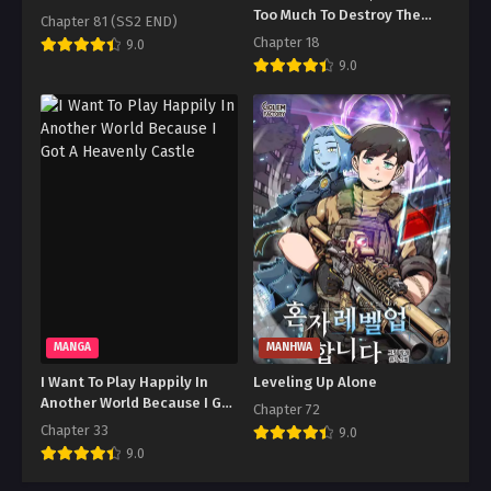
Too Much To Destroy The
Chapter 81 (SS2 END)
Protagonist, Right?
Chapter 18
9.0
9.0
MANGA
MANHWA
I Want To Play Happily In
Leveling Up Alone
Another World Because I Got
Chapter 72
A Heavenly Castle
Chapter 33
9.0
9.0